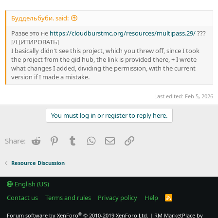
Буддельбуби. said:
Разве это не
https://cloudburstmc.org/resources/multipass.29/
???
[/ЦИТИРОВАТЬ]
I basically didn't see this project, which you threw off, since I took
the project from the gid hub, the link is provided there, + I wrote
what changes I added, dividing the permission, with the current
version if I made a mistake.
Last edited:
Feb 5, 2026
You must log in or register to reply here.
Reddit
Pinterest
Tumblr
WhatsApp
Email
Link
Share:
Resource Discussion
English (US)
Contact us
Terms and rules
Privacy policy
Help
R
S
S
®
Forum software by XenForo
© 2010-2019 XenForo Ltd.
|
RM MarketPlace by