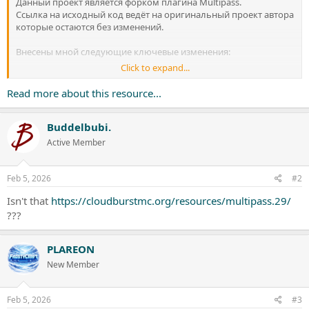
Данный проект является форком плагина Multipass.
Ссылка на исходный код ведёт на оригинальный проект автора
которые остаются без изменений.
Внесены мной следующие ключевые изменения:
Click to expand...
Основные изменения в этом форке:
Read more about this resource...
· Все группы и права (permissions) были разделены на
отдельные permission для удобного управления доступом
· В оригинальном проекте был только один permission
Buddelbubi.
multipass.admin, который давал полный доступ ко всем
Active Member
функциям
· В этой версии реализована детальная система...
Feb 5, 2026
#2
Isn't that
https://cloudburstmc.org/resources/multipass.29/
???
PLAREON
New Member
Feb 5, 2026
#3