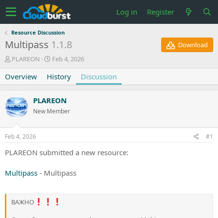
Log in
Register
Resource Discussion
Multipass
1.1.8
Download
T
S
PLAREON
Feb 4, 2026
h
t
Overview
r
History
a
Discussion
e
r
a
t
PLAREON
d
d
s
a
New Member
t
t
a
e
Feb 4, 2026
#1
r
t
PLAREON submitted a new resource:
e
r
Multipass
- Multipass
ВАЖНО